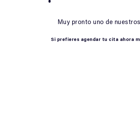
klink panel
Muy pronto uno de nuestros
klink panel
klink panel
Si prefieres agendar tu cita ahora 
klink panel
klink panel
klink panel
klink panel
klink panel
klink panel
klink panel