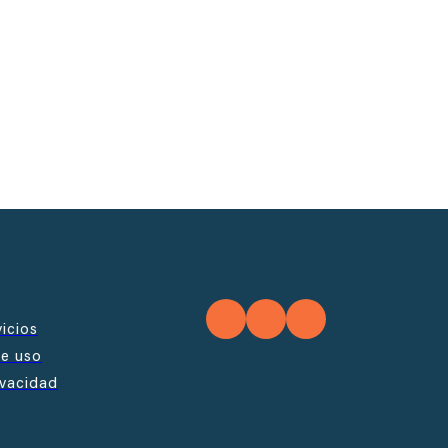
icios
de uso
ivacidad